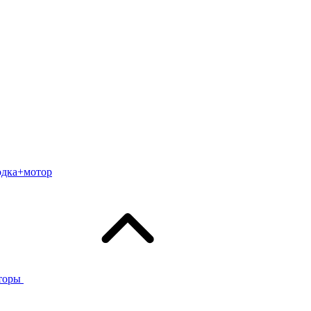
одка+мотор
торы