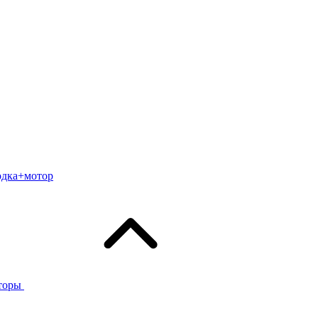
одка+мотор
торы