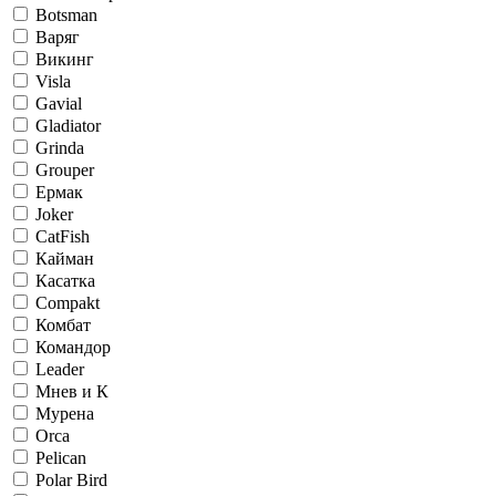
Botsman
Варяг
Викинг
Visla
Gavial
Gladiator
Grinda
Grouper
Ермак
Joker
CatFish
Кайман
Касатка
Compakt
Комбат
Командор
Leader
Мнев и К
Мурена
Orca
Pelican
Polar Bird