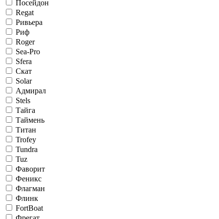
Посейдон
Regat
Ривьера
Риф
Roger
Sea-Pro
Sfera
Скат
Solar
Адмирал
Stels
Тайга
Таймень
Титан
Trofey
Tundra
Tuz
Фаворит
Феникс
Флагман
Флинк
FortBoat
Фрегат