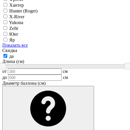
Хантер
Hunter (Roger)
X-River
Yukona
Zefir
Юнг
Яр
Показать все
Скидка
да
Длина (см)
от
см
до
см
Диаметр баллона (см)