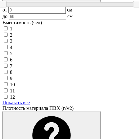
от
см
до
см
Вместимость (чел)
1
2
3
4
5
6
7
8
9
10
11
12
Показать все
Плотность материала ПВХ (г/м2)