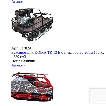
Аналоги
Арт.
537829
Буксировщик KOiRA TR 13 Е с электростартером
15 л.с.
· 389 см3
Нет в наличии
Аналоги