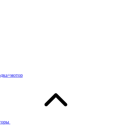
одка+мотор
торы