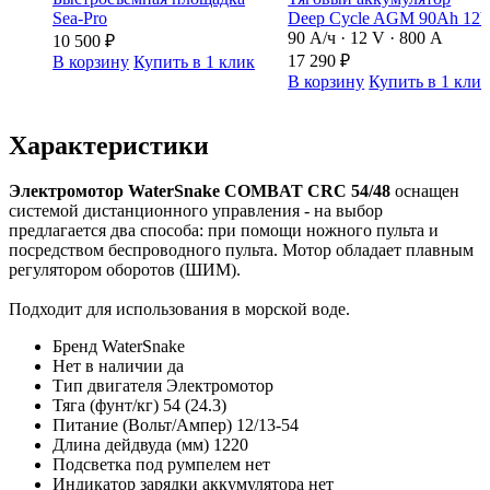
Sea-Pro
Deep Cycle AGM 90Ah 12
90 А/ч · 12 V · 800 А
10 500
₽
17 290
₽
В корзину
Купить в 1 клик
В корзину
Купить в 1 кли
Характеристики
Электромотор WaterSnake COMBAT CRC 54/48
оснащен
системой дистанционного управления - на выбор
предлагается два способа: при помощи ножного пульта и
посредством беспроводного пульта. Мотор обладает плавным
регулятором оборотов (ШИМ).
Подходит для использования в морской воде.
Бренд
WaterSnake
Нет в наличии
да
Тип двигателя
Электромотор
Тяга (фунт/кг)
54 (24.3)
Питание (Вольт/Ампер)
12/13-54
Длина дейдвуда (мм)
1220
Подсветка под румпелем
нет
Индикатор зарядки аккумулятора
нет